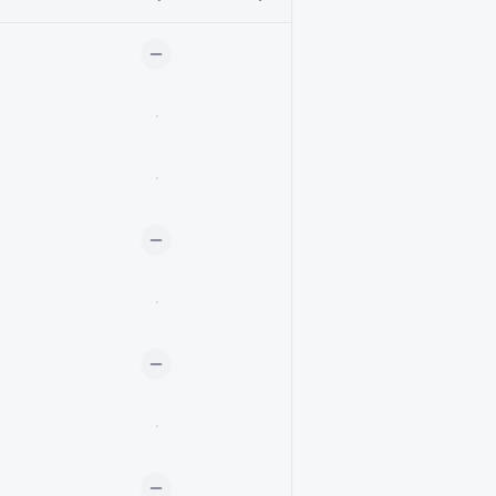
·
·
·
·