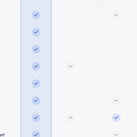
·
·
·
·
·
·
·
·
·
·
rf