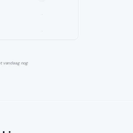
·
·
et vandaag nog