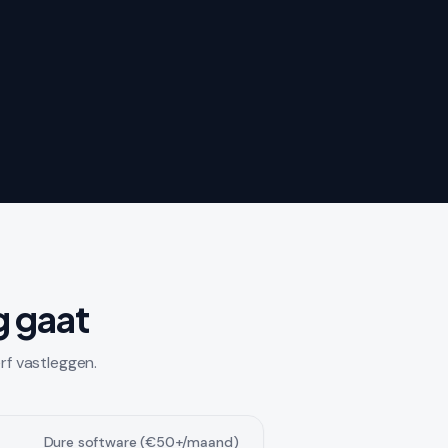
g gaat
rf vastleggen.
Dure software (€50+/maand)