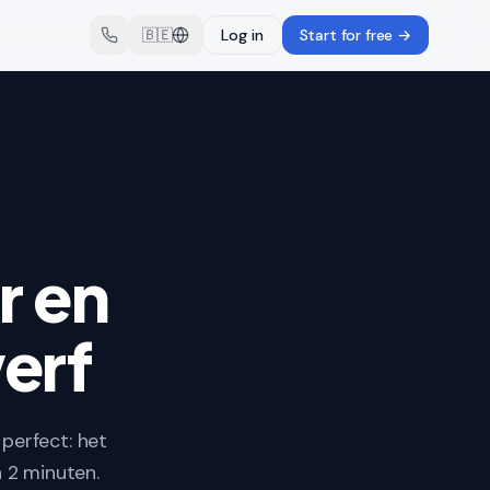
🇧🇪
Log in
Start for free
→
r en
erf
 perfect: het
 2 minuten.