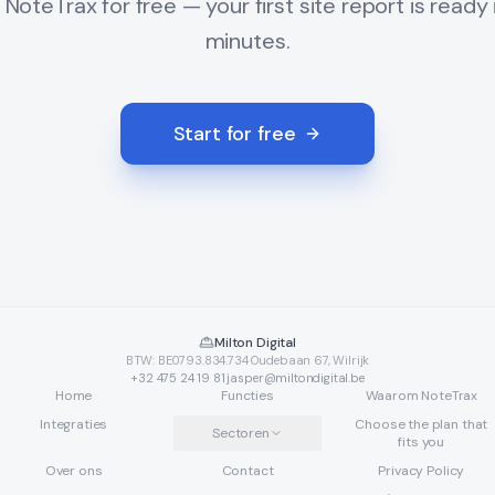
 NoteTrax for free — your first site report is ready 
minutes.
Start for free
Milton Digital
BTW: BE0793.834.734
·
Oudebaan 67, Wilrijk
+32 475 24 19 81
·
jasper@miltondigital.be
Home
Functies
Waarom NoteTrax
Integraties
Choose the plan that
Sectoren
fits you
Over ons
Contact
Privacy Policy