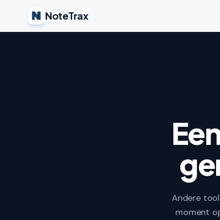
NoteTrax
Een
ge
Andere tools
moment op 