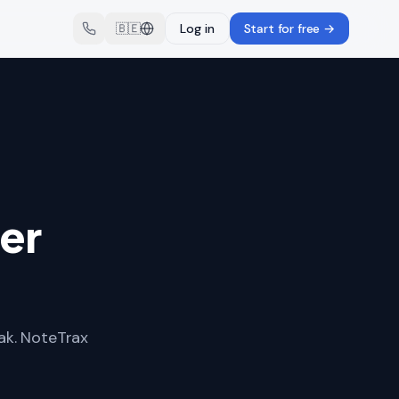
🇧🇪
Log in
Start for free
→
er
aak. NoteTrax