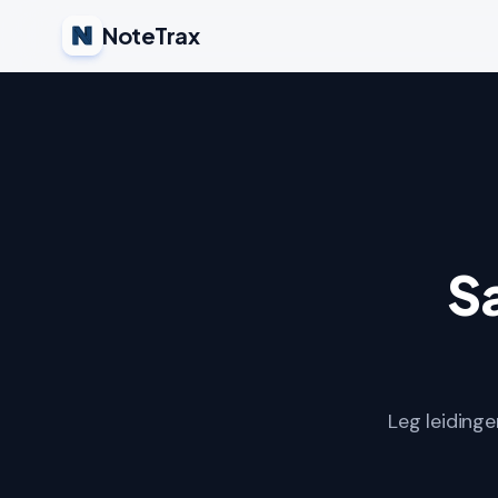
NoteTrax
S
Leg leidinge