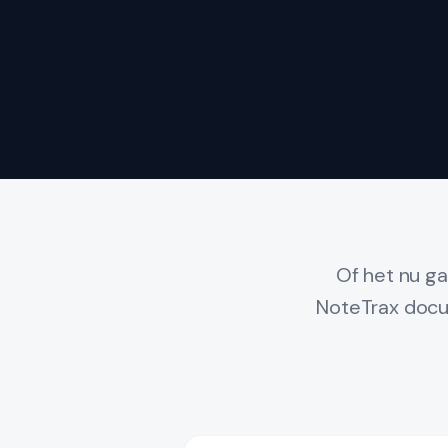
Of het nu ga
NoteTrax docum