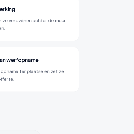
erking
r ze verdwijnen achter de muur.
en.
 van werfopname
opname ter plaatse en zet ze
ferte.